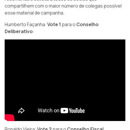
compartilhem com o maior número de colegas possível
esse material de campanha.
Humberto Façanha:
Vote 1
para o
Conselho
Deliberativo
:
Ronaldo Vieira:
Vote 2
para o
Conselho Fiscal
.