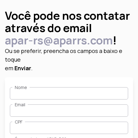
Você pode nos contatar
através do email
apar-rs@aparrs.com
!
Ou se preferir, preencha os campos
a baixo e
toque
em
Enviar
.
Nome
Email
CPF