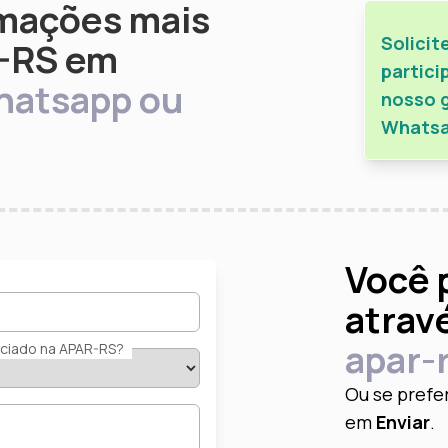
mações mais
Solicit
R-RS em
partici
atsapp ou
nosso 
Whats
Você 
atrav
apar-
ciado na APAR-RS?
Ou se prefe
em
Enviar
.