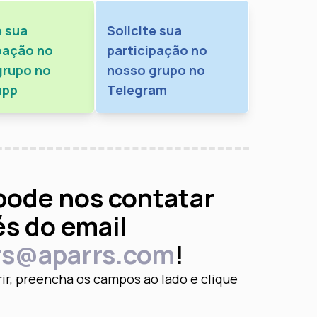
e sua
Solicite sua
pação no
participação no
grupo no
nosso grupo no
app
Telegram
pode nos contatar
és do email
rs@aparrs.com
!
rir, preencha os campos
ao lado e clique