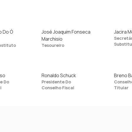
o Do Ó
José Joaquim Fonseca
Jacira M
Secretá
Marchisio
Substit
bstituto
Tesoureiro
sso
Ronaldo Schuck
Breno Ba
te Do
Presidente Do
Conselhe
l
Conselho Fiscal
Titular