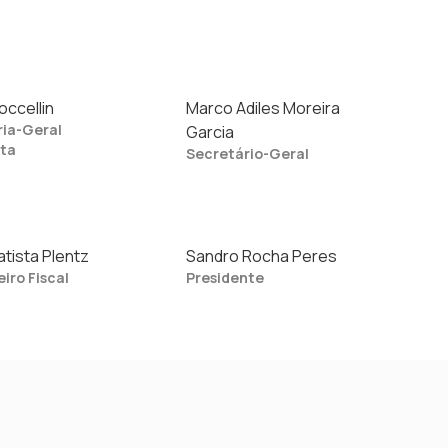
occellin
Marco Adiles Moreira
ria-Geral
Garcia
uta
Secretário-Geral
tista Plentz
Sandro Rocha Peres
iro Fiscal
Presidente