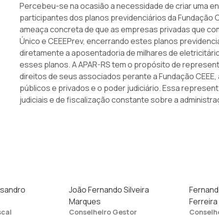
Percebeu-se na ocasião a necessidade de criar uma ent
participantes dos planos previdenciários da Fundação C
ameaça concreta de que as empresas privadas que com
Único e CEEEPrev, encerrando estes planos previdenciár
diretamente a aposentadoria de milhares de eletricitár
esses planos. A APAR-RS tem o propósito de representa
direitos de seus associados perante a Fundação CEEE,
públicos e privados e o poder judiciário. Essa represen
judiciais e de fiscalização constante sobre a administr
ssandro
João Fernando Silveira
Fernand
Marques
Ferreira
scal
Conselheiro Gestor
Conselh