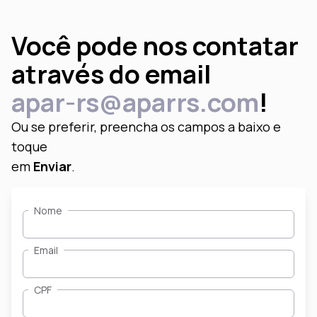
Você pode nos contatar
através do email
apar-rs@aparrs.com
!
Ou se preferir, preencha os campos
a baixo e
toque
em
Enviar
.
Nome
Email
CPF