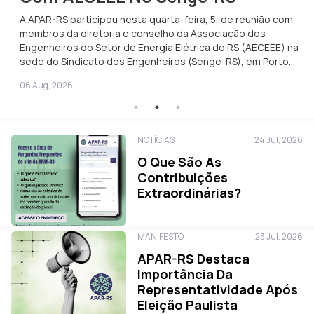
A APAR-RS participou nesta quarta-feira, 5, de reunião com
membros da diretoria e conselho da Associação dos
Engenheiros do Setor de Energia Elétrica do RS (AECEEE) na
sede do Sindicato dos Engenheiros (Senge-RS), em Porto
Alegre. A pauta principal foi o cenário da Fundação CEEE:
06 Aug, 2026
inadimplência do CEEEPREV, transferência dos planos,
mudanças estatutárias, entre outros. […]
NOTÍCIAS
24 Jul, 2026
O Que São As
Contribuições
Extraordinárias?
MANIFESTO
23 Jul, 2026
APAR-RS Destaca
Importância Da
Representatividade Após
Eleição Paulista