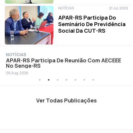
NOTÍCIAS
21 Jul, 2026
APAR-RS Participa Do
Seminário De Previdência
Social Da CUT-RS
NOTÍCIAS
N
APAR-RS Participa De Reunião Com AECEEE
C
No Senge-RS
W
06 Aug, 2026
28
Ver Todas Publicações