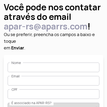
Você pode nos contatar
através do email
apar-rs@aparrs.com
!
Ou se preferir, preencha os campos
a baixo e
toque
em
Enviar
.
Nome
Email
CPF
É associado na APAR-RS?